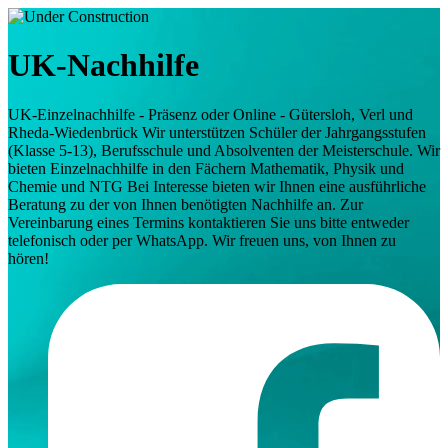
UK-Nachhilfe
UK-Einzelnachhilfe - Präsenz oder Online - Gütersloh, Verl und
Rheda-Wiedenbrück Wir unterstützen Schüler der Jahrgangsstufen
(Klasse 5-13), Berufsschule und Absolventen der Meisterschule. Wir
bieten Einzelnachhilfe in den Fächern Mathematik, Physik und
Chemie und NTG Bei Interesse bieten wir Ihnen eine ausführliche
Beratung zu der von Ihnen benötigten Nachhilfe an. Zur
Vereinbarung eines Termins kontaktieren Sie uns bitte entweder
telefonisch oder per WhatsApp. Wir freuen uns, von Ihnen zu
hören!